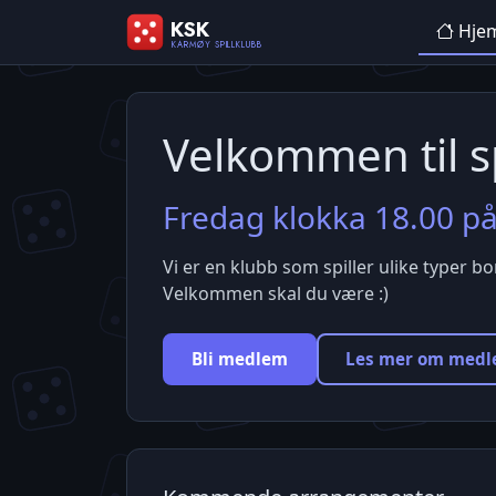
KSK
Hje
KARMØY SPILLKLUBB
Velkommen til sp
Fredag klokka 18.00 på
Vi er en klubb som spiller ulike typer bor
Velkommen skal du være :)
Bli medlem
Les mer om med