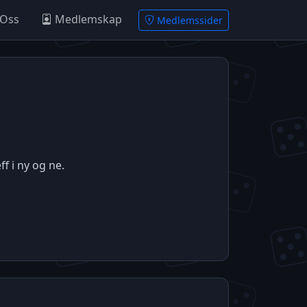
Oss
Medlemskap
Medlemssider
ff i ny og ne.