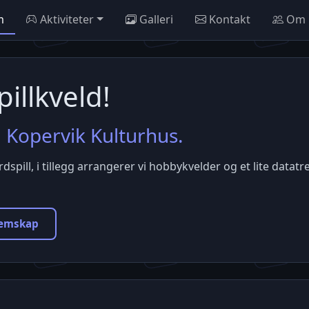
m
Aktiviteter
Galleri
Kontakt
Om 
illkveld!
 Kopervik Kulturhus.
dspill, i tillegg arrangerer vi hobbykvelder og et lite datatre
lemskap